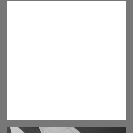
дихання , дихання 2 . 2024
Only White . 2024 чорне біле . 2023