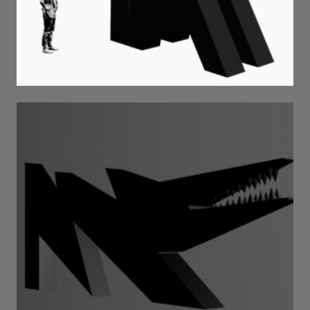
olexa furdiyak_sen_2022