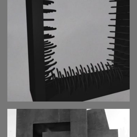
Religia . 2023 . metal sculpture ,
welding , pigment , h 2,8 m