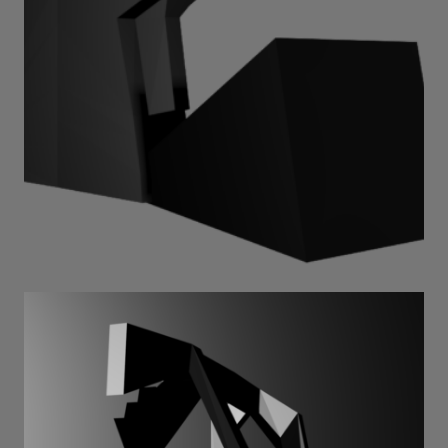
trump (et) . 2025