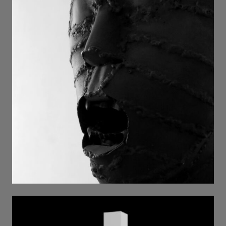
мати вигнанців . 2025