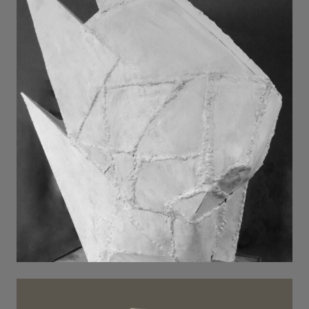
червоне чорне . 2022
meduza . 2024