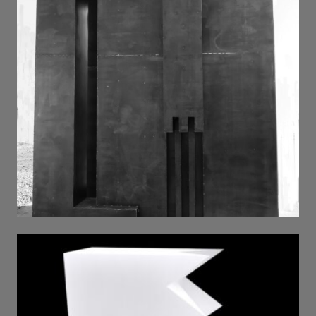
vaga . 2023 . metal . welding . h 3,7m