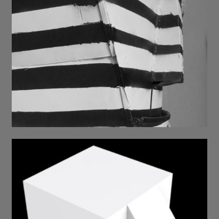
DAWID . 2018 . metal . welding .
pigment . 1,3mx0,6mx0,7m