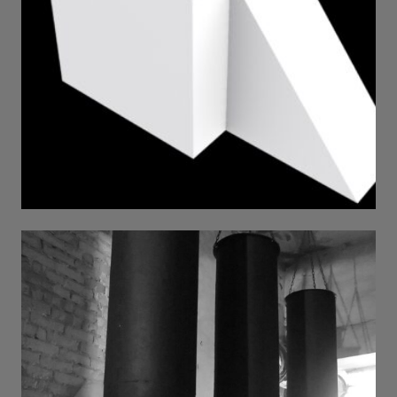
Опора . 2022 . metal . pigment . h 2,5 m