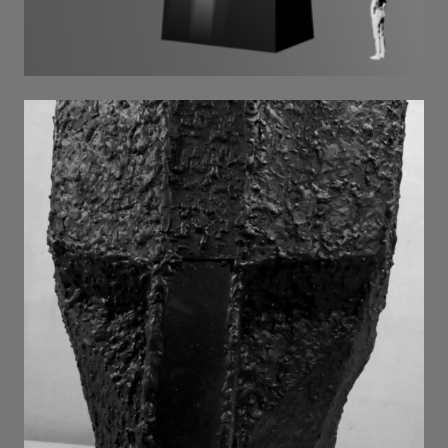
пащека . 2025